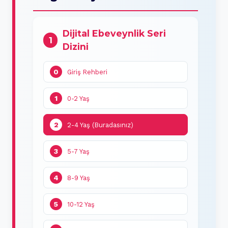
Dijital Ebeveynlik Seri
1
Dizini
0
Giriş Rehberi
1
0-2 Yaş
2
2-4 Yaş (Buradasınız)
3
5-7 Yaş
4
8-9 Yaş
5
10-12 Yaş