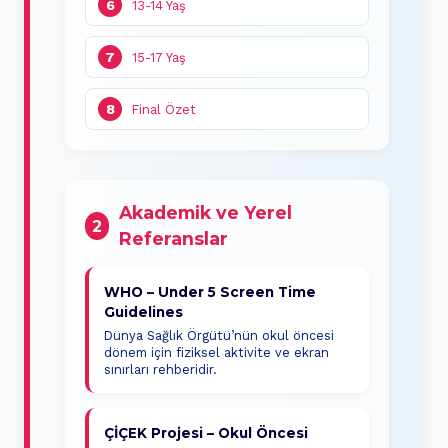
6
13-14 Yaş
7
15-17 Yaş
8
Final Özet
Akademik ve Yerel
2
Referanslar
WHO – Under 5 Screen Time
Guidelines
Dünya Sağlık Örgütü’nün okul öncesi
dönem için fiziksel aktivite ve ekran
sınırları rehberidir.
ÇİÇEK Projesi – Okul Öncesi