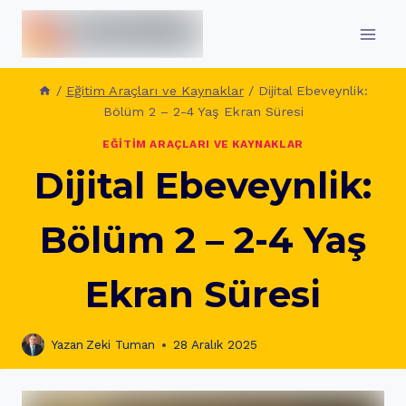
İçeriğe
geç
/
Eğitim Araçları ve Kaynaklar
/
Dijital Ebeveynlik:
Bölüm 2 – 2-4 Yaş Ekran Süresi
EĞITIM ARAÇLARI VE KAYNAKLAR
Dijital Ebeveynlik:
Bölüm 2 – 2-4 Yaş
Ekran Süresi
Yazan
Zeki Tuman
28 Aralık 2025