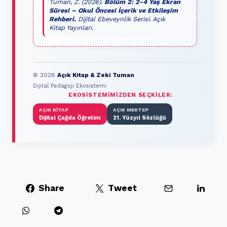
Tuman, Z. (2026).
Bölüm 2: 2-4 Yaş Ekran
Süresi – Okul Öncesi İçerik ve Etkileşim
Rehberi.
Dijital Ebeveynlik Serisi. Açık
Kitap Yayınları.
© 2026
Açık Kitap & Zeki Tuman
Dijital Pedagoji Ekosistemi
EKOSISTEMIMIZDEN SEÇKILER:
AÇIK KITAP
AÇIK MEKTEP
Dijital Çağda Öğretim
21. Yüzyıl Sözlüğü
Share
Tweet