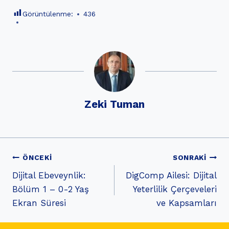
Görüntülenme:
436
Zeki Tuman
Yazı
ÖNCEKI
SONRAKI
Dijital Ebeveynlik:
DigComp Ailesi: Dijital
gezinmesi
Bölüm 1 – 0-2 Yaş
Yeterlilik Çerçeveleri
Ekran Süresi
ve Kapsamları