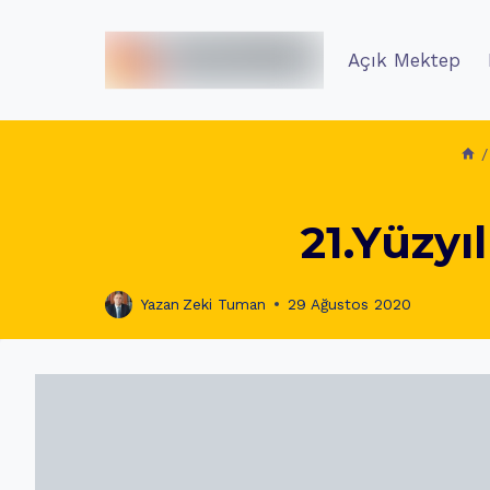
İçeriğe
geç
Açık Mektep
/
21.Yüzyı
Yazan
Zeki Tuman
29 Ağustos 2020