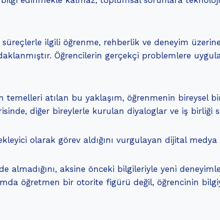
k bilgi edinmekle kalmaz, toplumsal sorunlara teknoloj
 ve süreçlerle ilgili öğrenme, rehberlik ve deneyim üzeri
odaklanmıştır. Öğrencilerin gerçekçi problemlere uygul
 temelleri atılan bu yaklaşım, öğrenmenin bireysel bir
isinde, diğer bireylerle kurulan diyaloglar ve iş birliğ
ekleyici olarak görev aldığını vurgulayan dijital medy
lde almadığını, aksine önceki bilgileriyle yeni deneyimler
şımda öğretmen bir otorite figürü değil, öğrencinin bil