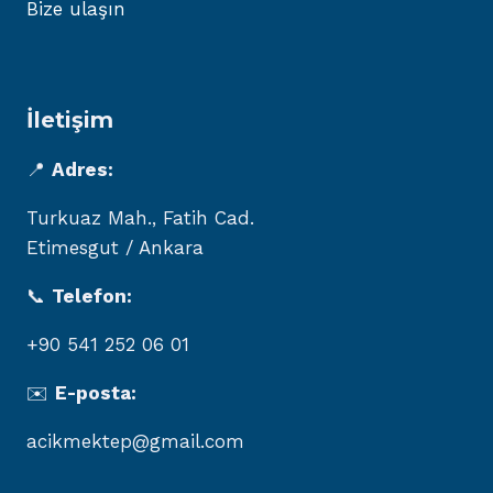
Bize ulaşın
İletişim
📍
Adres:
Turkuaz Mah., Fatih Cad.
Etimesgut / Ankara
📞
Telefon:
+90 541 252 06 01
✉️
E-posta:
acikmektep@gmail.com