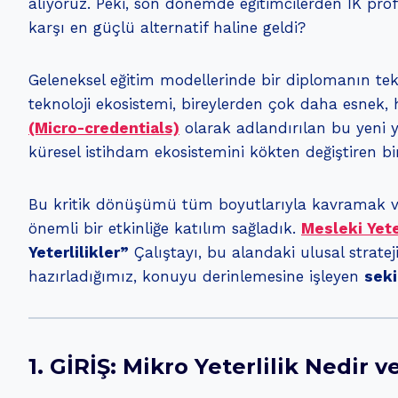
alıyoruz. Peki, son dönemde eğitimcilerden İK pr
karşı en güçlü alternatif haline geldi?
Geleneksel eğitim modellerinde bir diplomanın tek
teknoloji ekosistemi, bireylerden çok daha esnek, hı
(Micro-credentials)
olarak adlandırılan bu yeni ya
küresel istihdam ekosistemini kökten değiştiren b
Bu kritik dönüşümü tüm boyutlarıyla kavramak ve
önemli bir etkinliğe katılım sağladık.
Mesleki Yet
Yeterlilikler”
Çalıştayı, bu alandaki ulusal stratej
hazırladığımız, konuyu derinlemesine işleyen
seki
1. GİRİŞ: Mikro Yeterlilik Nedir v