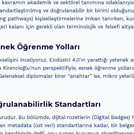
e, kavramın akademik ve sektörel tanımına odaklanıyoru
tandartlaştırılmış ve doğrulanabilir bir birimi olduğu
ning pathways) kişiselleştirmelerine imkan tanırken, ku
ri kalanı için gerekli olan terminolojik ve felsefi alty
snek Öğrenme Yolları
selişini inceliyoruz. Endüstri 4.0’ın yarattığı yetenek a
irencioğlu’nun perspektifiyle, esnek öğrenme yollarını
eleneksel diplomalar birer “anahtar” ise, mikro yeterli
rulanabilirlik Standartları
surudur. Bu bölümde, dijital rozetlerin (Digital Badges)
an metadata (üst veri) standartlarına kadar, bir belgen
nin kendisinde değil, onu sunan kurumun akreditasyonund