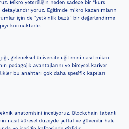
z. Mikro yeterliliğin neden sadece bir “kurs
nu detaylandırıyoruz. Eğitimde mikro kazanımların
rumlar için de “yetkinlik bazlı” bir değerlendirme
apıyı kurmaktadır.
çığı, geleneksel üniversite eğitimini nasıl mikro
n pedagojik avantajlarını ve bireysel kariyer
likler bu anahtarı çok daha spesifik kapıları
 teknik anatomisini inceliyoruz. Blockchain tabanlı
in nasıl küresel düzeyde şeffaf ve güvenilir hale
a ve içeriğin kalitesinde gizlidir.