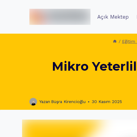
İçeriğe
geç
Açık Mektep
/
Eğitim
Mikro Yeterli
Yazan
Büşra Kirencioğlu
30 Kasım 2025