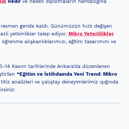
lik
nedir
ve neden diplomaların hantallığına
ık resmen geride kaldı. Günümüzün hızlı değişen
ezli yetkinlikler talep ediyor.
Mikro Yeterlilikler
e öğrenme alışkanlıklarımızı, eğitim tasarımını ve
3–14 Kasım tarihlerinde Ankara’da düzenlenen
ştirilen
“Eğitim ve İstihdamda Yeni Trend: Mikro
itiz analizleri ve çalıştay deneyimlerimiz ışığında
rsiniz: