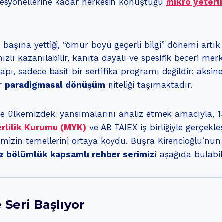
ofesyonellerine kadar herkesin konuştuğu
mikro yeterli
 başına yettiği, “ömür boyu geçerli bilgi” dönemi art
zlı kazanılabilir, kanıta dayalı ve spesifik beceri merk
pı, sadece basit bir sertifika programı değildir; aksin
ir
paradigmasal dönüşüm
niteliği taşımaktadır.
 ülkemizdeki yansımalarını analiz etmek amacıyla, 1
erlilik Kurumu (MYK)
ve AB TAIEX iş birliğiyle gerçekle
imizin temellerini ortaya koydu. Büşra Kirencioğlu’nun t
z bölümlük kapsamlı rehber serimizi
aşağıda bulabili
e Seri Başlıyor