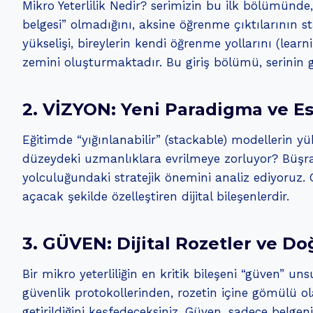
Mikro Yeterlilik Nedir? serimizin bu ilk bölümünd
belgesi” olmadığını, aksine öğrenme çıktılarının s
yükselişi, bireylerin kendi öğrenme yollarını (lear
zemini oluşturmaktadır. Bu giriş bölümü, serinin ge
2. VİZYON: Yeni Paradigma ve E
Eğitimde “yığınlanabilir” (stackable) modellerin yük
düzeydeki uzmanlıklara evrilmeye zorluyor? Büşra K
yolculuğundaki stratejik önemini analiz ediyoruz. G
açacak şekilde özelleştiren dijital bileşenlerdir.
3. GÜVEN: Dijital Rozetler ve Doğ
Bir mikro yeterliliğin en kritik bileşeni “güven” un
güvenlik protokollerinden, rozetin içine gömülü ol
getirildiğini keşfedeceksiniz. Güven, sadece belge