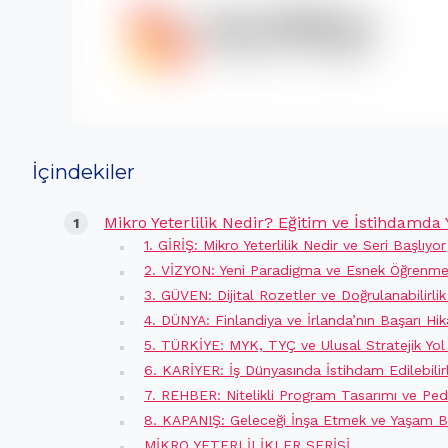
İçindekiler
Mikro Yeterlilik Nedir? Eğitim ve İstihdamda 
1. GİRİŞ: Mikro Yeterlilik Nedir ve Seri Başlıyor
2. VİZYON: Yeni Paradigma ve Esnek Öğrenme 
3. GÜVEN: Dijital Rozetler ve Doğrulanabilirlik
4. DÜNYA: Finlandiya ve İrlanda’nın Başarı Hik
5. TÜRKİYE: MYK, TYÇ ve Ulusal Stratejik Yol 
6. KARİYER: İş Dünyasında İstihdam Edilebilirl
7. REHBER: Nitelikli Program Tasarımı ve Ped
8. KAPANIŞ: Geleceği İnşa Etmek ve Yaşam 
MİKRO YETERLİLİKLER SERİSİ