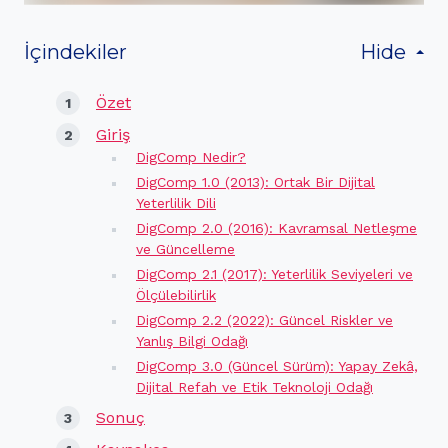
İçindekiler
Hide
Özet
Giriş
DigComp Nedir?
DigComp 1.0 (2013): Ortak Bir Dijital
Yeterlilik Dili
DigComp 2.0 (2016): Kavramsal Netleşme
ve Güncelleme
DigComp 2.1 (2017): Yeterlilik Seviyeleri ve
Ölçülebilirlik
DigComp 2.2 (2022): Güncel Riskler ve
Yanlış Bilgi Odağı
DigComp 3.0 (Güncel Sürüm): Yapay Zekâ,
Dijital Refah ve Etik Teknoloji Odağı
Sonuç