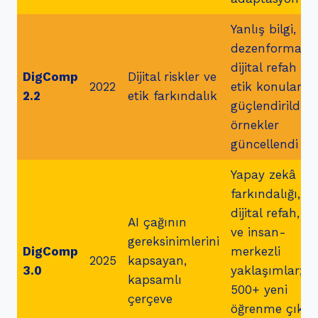
Yanlış bilgi,
dezenformasyo
dijital refah ve
DigComp
Dijital riskler ve
2022
etik konular
2.2
etik farkındalık
güçlendirildi;
örnekler
güncellendi
Yapay zekâ
farkındalığı,
dijital refah, et
AI çağının
ve insan-
gereksinimlerini
DigComp
merkezli
2025
kapsayan,
3.0
yaklaşımlar;
kapsamlı
500+ yeni
çerçeve
öğrenme çıktıs