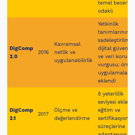
temel beceriler
odaklı
Yetkinlik
tanımlarının
sadeleştirilmesi
Kavramsal
DigComp
dijital güvenlik
2016
netlik ve
2.0
ve veri korum
uygulanabilirlik
vurgusu; örne
uygulamalar
eklendi
8 yeterlilik
seviyesi eklendi
DigComp
Ölçme ve
eğitim ve
2017
2.1
değerlendirme
sertifikasyon
süreçlerine
adaptasyon