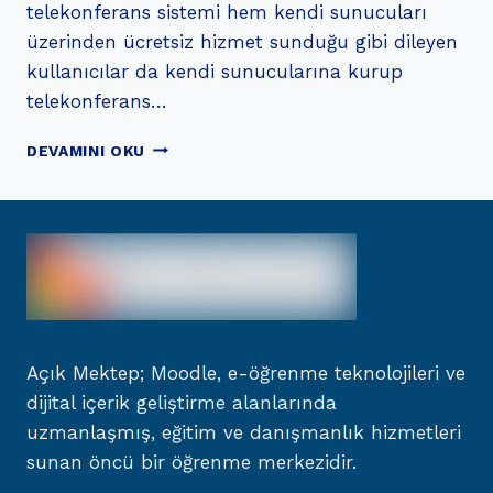
telekonferans sistemi hem kendi sunucuları
üzerinden ücretsiz hizmet sunduğu gibi dileyen
kullanıcılar da kendi sunucularına kurup
telekonferans…
AÇIK
DEVAMINI OKU
KAYNAK
KONFERANS
SISTEMI
“JITSI”
KULLANIM
KILAVUZU
Açık Mektep; Moodle, e-öğrenme teknolojileri ve
dijital içerik geliştirme alanlarında
uzmanlaşmış, eğitim ve danışmanlık hizmetleri
sunan öncü bir öğrenme merkezidir.