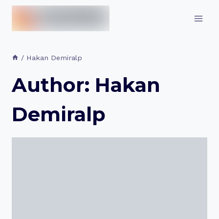
İçeriğe
geç
/
Hakan Demiralp
Author: Hakan
Demiralp