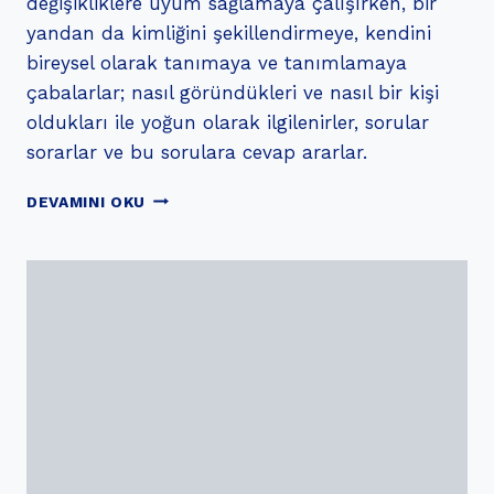
değişikliklere uyum sağlamaya çalışırken, bir
yandan da kimliğini şekillendirmeye, kendini
bireysel olarak tanımaya ve tanımlamaya
çabalarlar; nasıl göründükleri ve nasıl bir kişi
oldukları ile yoğun olarak ilgilenirler, sorular
sorarlar ve bu sorulara cevap ararlar.
SOSYAL
DEVAMINI OKU
MEDYA
VE
ERGENLERIN
BEDEN
ALGISI
ÜZERINE
ETKILERI